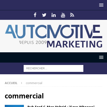
ACCUEIL
commercial
commercial
Pub Ford C-Max Hybrid : “Says Wheeee”…