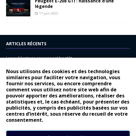
Peugeot E-208 GTi : naissance d’une
légende
17 juin 2025
ARTICLES RÉCENTS
Les publications reprennent bientôt…
DS N°8 : Oui, les français vont parfois trop loin.
Nous utilisons des cookies et des technologies
14 juillet : nouveau film de marque pour Citroën
similaires pour faciliter votre navigation, vous
fournir nos services, ou encore comprendre
Renault Espace : voyage, voyage…
comment vous utilisez notre site web afin de
pouvoir apporter des améliorations, réaliser des
Peugeot E-208 GTi : naissance d’une légende
statistiques et, le cas échéant, pour présenter des
publicités, y compris des publicités basées sur vos
COMMENTAIRES RÉCENTS
centres d’intérêt, sous réserve du recueil de votre
consentement.
Bernard Dardart
dans
Dacia Sandero : pour les gens vrais
Gilly
dans
Citroën ë-C3 : la révolution a commencé