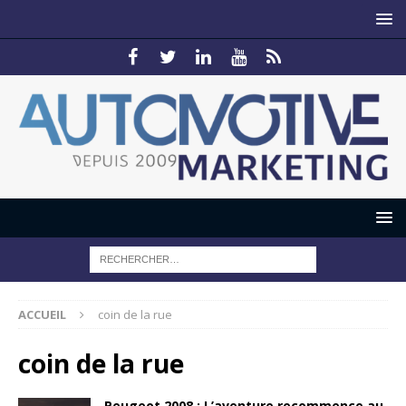
ACCUEIL
coin de la rue
coin de la rue
Peugeot 2008 : L’aventure recommence au