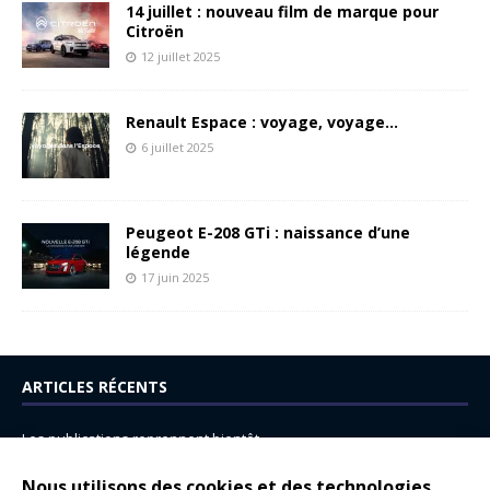
14 juillet : nouveau film de marque pour
Citroën
12 juillet 2025
Renault Espace : voyage, voyage…
6 juillet 2025
Peugeot E-208 GTi : naissance d’une
légende
17 juin 2025
ARTICLES RÉCENTS
Les publications reprennent bientôt…
DS N°8 : Oui, les français vont parfois trop loin.
Nous utilisons des cookies et des technologies