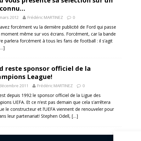
d vous présente sa sélection sur un
 connu…
mars 2012
Frédéric MARTINEZ
0
avez forcément vu la dernière publicité de Ford qui passe
 moment même sur vos écrans. Forcément, car la bande
e parlera forcément à tous les fans de football : il s’agit
[…]
d reste sponsor officiel de la
mpions League!
 décembre 2011
Frédéric MARTINEZ
0
est depuis 1992 le sponsor officiel de la Ligue des
ions UEFA. Et ce n’est pas demain que cela s’arrêtera
ue le constructeur et l’UEFA viennent de renouveler pour
 ans leur partenariat! Stephen Odell,
[…]