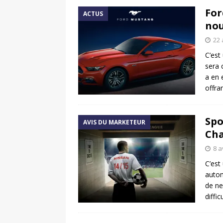
For
ACTUS
nou
22 
C’est
sera 
a en 
offra
Spo
AVIS DU MARKETEUR
Cha
8 a
C’est
autom
de ne
diffi