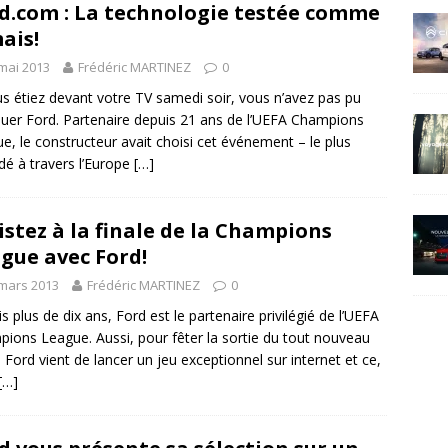
d.com : La technologie testée comme
ais!
mai 2013
Frédéric MARTINEZ
0
us étiez devant votre TV samedi soir, vous n’avez pas pu
er Ford. Partenaire depuis 21 ans de l’UEFA Champions
e, le constructeur avait choisi cet événement – le plus
dé à travers l’Europe
[…]
istez à la finale de la Champions
gue avec Ford!
mars 2013
Frédéric MARTINEZ
0
s plus de dix ans, Ford est le partenaire privilégié de l’UEFA
ions League. Aussi, pour fêter la sortie du tout nouveau
 Ford vient de lancer un jeu exceptionnel sur internet et ce,
[…]