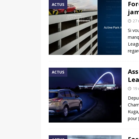
For
ACTUS
jam
27 
Si vo
manqu
Leagu
regar
Ass
ACTUS
Lea
19 
Depui
Champ
Kuga,
pour