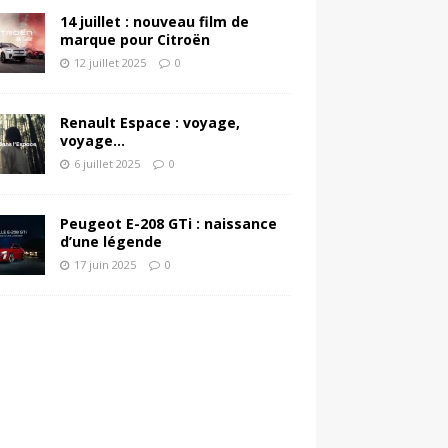
14 juillet : nouveau film de
marque pour Citroën
12 juillet 2025
0
Renault Espace : voyage,
voyage…
6 juillet 2025
0
Peugeot E-208 GTi : naissance
d’une légende
17 juin 2025
0