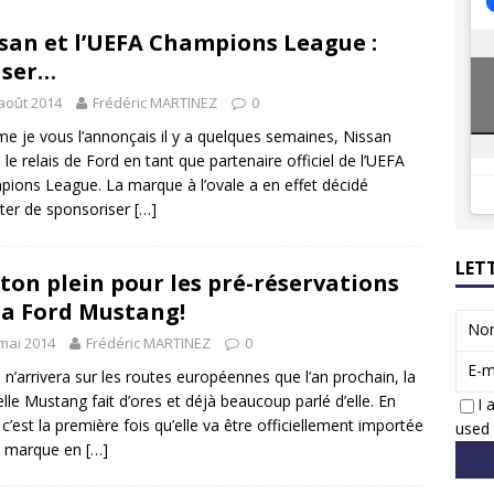
8 GTi : naissance d’une légende
ACTUS
san et l’UEFA Champions League :
 Honda dévoile un spot publicitaire… confiné!
ACTUS
aser…
août 2014
Frédéric MARTINEZ
0
 je vous l’annonçais il y a quelques semaines, Nissan
 le relais de Ford en tant que partenaire officiel de l’UEFA
ions League. La marque à l’ovale a en effet décidé
êter de sponsoriser
[…]
LET
ton plein pour les pré-réservations
la Ford Mustang!
No
mai 2014
Frédéric MARTINEZ
0
E-m
le n’arrivera sur les routes européennes que l’an prochain, la
lle Mustang fait d’ores et déjà beaucoup parlé d’elle. En
I 
, c’est la première fois qu’elle va être officiellement importée
used 
a marque en
[…]