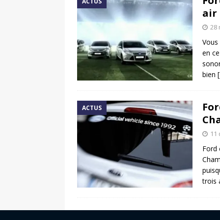
For
ACTUS
air
28 
Vous 
en ce
sonor
bien
For
ACTUS
Cha
11
Ford 
Champ
puisq
trois