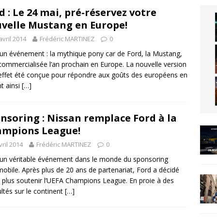
d : Le 24 mai, pré-réservez votre
velle Mustang en Europe!
avril 2014
Frédéric MARTINEZ
0
 un événement : la mythique pony car de Ford, la Mustang,
commercialisée l’an prochain en Europe. La nouvelle version
effet été conçue pour répondre aux goûts des européens en
nt ainsi
[…]
nsoring : Nissan remplace Ford à la
mpions League!
vril 2014
Frédéric MARTINEZ
0
 un véritable événement dans le monde du sponsoring
obile. Après plus de 20 ans de partenariat, Ford a décidé
 plus soutenir l’UEFA Champions League. En proie à des
cultés sur le continent
[…]