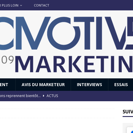
R PLUS LOIN
CONTACT
IENT
AVIS DU MARKETEUR
INTERVIEWS
ESSAIS
ions reprennent bientôt…
ACTUS
8 : Oui, les français vont parfois trop loin.
ACTUS
SUI
 : nouveau film de marque pour Citroën
AVIS DU MARKETEUR
ace : voyage, voyage…
ACTUS