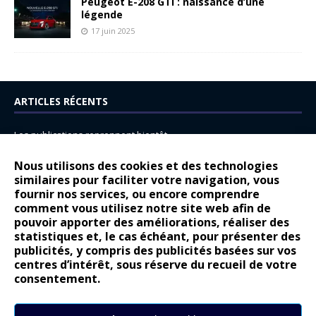
Peugeot E-208 GTi : naissance d’une
légende
17 juin 2025
ARTICLES RÉCENTS
Les publications reprennent bientôt…
DS N°8 : Oui, les français vont parfois trop loin.
Nous utilisons des cookies et des technologies
14 juillet : nouveau film de marque pour Citroën
similaires pour faciliter votre navigation, vous
fournir nos services, ou encore comprendre
Renault Espace : voyage, voyage…
comment vous utilisez notre site web afin de
pouvoir apporter des améliorations, réaliser des
Peugeot E-208 GTi : naissance d’une légende
statistiques et, le cas échéant, pour présenter des
publicités, y compris des publicités basées sur vos
COMMENTAIRES RÉCENTS
centres d’intérêt, sous réserve du recueil de votre
consentement.
Bernard Dardart
dans
Dacia Sandero : pour les gens vrais
Gilly
dans
Citroën ë-C3 : la révolution a commencé