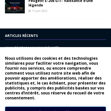
Peugeot E-208 GTi : naissance d’une
légende
17 juin 2025
ARTICLES RÉCENTS
Les publications reprennent bientôt…
DS N°8 : Oui, les français vont parfois trop loin.
Nous utilisons des cookies et des technologies
14 juillet : nouveau film de marque pour Citroën
similaires pour faciliter votre navigation, vous
fournir nos services, ou encore comprendre
Renault Espace : voyage, voyage…
comment vous utilisez notre site web afin de
pouvoir apporter des améliorations, réaliser des
Peugeot E-208 GTi : naissance d’une légende
statistiques et, le cas échéant, pour présenter des
publicités, y compris des publicités basées sur vos
COMMENTAIRES RÉCENTS
centres d’intérêt, sous réserve du recueil de votre
consentement.
Bernard Dardart
dans
Dacia Sandero : pour les gens vrais
Gilly
dans
Citroën ë-C3 : la révolution a commencé