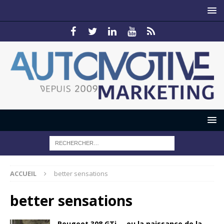
ACCUEIL
better sensations
better sensations
Peugeot 308 GTi … ou la naissance de la