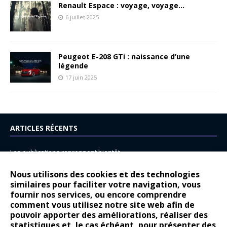
Renault Espace : voyage, voyage…
6 juillet 2025
Peugeot E-208 GTi : naissance d’une
légende
17 juin 2025
ARTICLES RÉCENTS
Les publications reprennent bientôt…
DS N°8 : Oui, les français vont parfois trop loin.
Nous utilisons des cookies et des technologies
14 juillet : nouveau film de marque pour Citroën
similaires pour faciliter votre navigation, vous
fournir nos services, ou encore comprendre
Renault Espace : voyage, voyage…
comment vous utilisez notre site web afin de
pouvoir apporter des améliorations, réaliser des
Peugeot E-208 GTi : naissance d’une légende
statistiques et, le cas échéant, pour présenter des