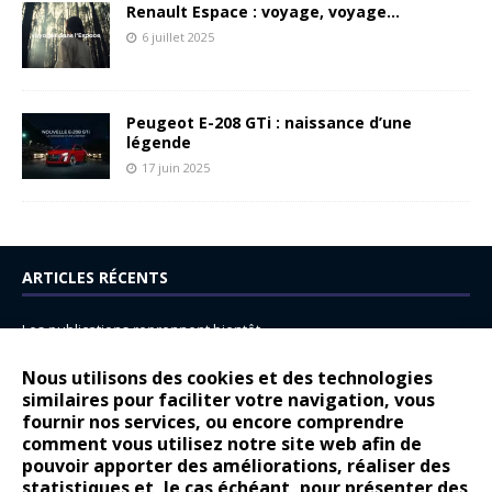
Renault Espace : voyage, voyage…
6 juillet 2025
Peugeot E-208 GTi : naissance d’une
légende
17 juin 2025
ARTICLES RÉCENTS
Les publications reprennent bientôt…
DS N°8 : Oui, les français vont parfois trop loin.
Nous utilisons des cookies et des technologies
14 juillet : nouveau film de marque pour Citroën
similaires pour faciliter votre navigation, vous
fournir nos services, ou encore comprendre
Renault Espace : voyage, voyage…
comment vous utilisez notre site web afin de
pouvoir apporter des améliorations, réaliser des
Peugeot E-208 GTi : naissance d’une légende
statistiques et, le cas échéant, pour présenter des