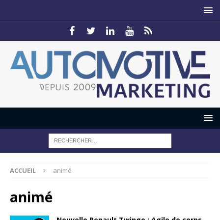
ACCUEIL
animé
animé
Nouvelle Renault Twingo : Agile de corps…