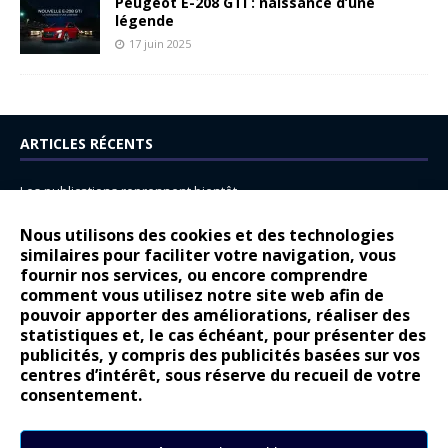
Peugeot E-208 GTi : naissance d’une
légende
17 juin 2025
ARTICLES RÉCENTS
Les publications reprennent bientôt…
DS N°8 : Oui, les français vont parfois trop loin.
Nous utilisons des cookies et des technologies
14 juillet : nouveau film de marque pour Citroën
similaires pour faciliter votre navigation, vous
fournir nos services, ou encore comprendre
Renault Espace : voyage, voyage…
comment vous utilisez notre site web afin de
pouvoir apporter des améliorations, réaliser des
Peugeot E-208 GTi : naissance d’une légende
statistiques et, le cas échéant, pour présenter des
publicités, y compris des publicités basées sur vos
COMMENTAIRES RÉCENTS
centres d’intérêt, sous réserve du recueil de votre
consentement.
Bernard Dardart
dans
Dacia Sandero : pour les gens vrais
Gilly
dans
Citroën ë-C3 : la révolution a commencé