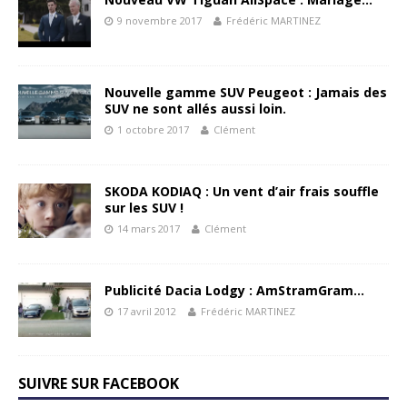
9 novembre 2017
Frédéric MARTINEZ
Nouvelle gamme SUV Peugeot : Jamais des
SUV ne sont allés aussi loin.
1 octobre 2017
Clément
SKODA KODIAQ : Un vent d’air frais souffle
sur les SUV !
14 mars 2017
Clément
Publicité Dacia Lodgy : AmStramGram…
17 avril 2012
Frédéric MARTINEZ
SUIVRE SUR FACEBOOK