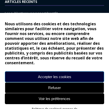
ARTICLES RÉCENTS
Les publications reprennent bientôt…
DS N°8 : Oui, les français vont parfois trop loin.
Nous utilisons des cookies et des technologies
similaires pour faciliter votre navigation, vous
14 juillet : nouveau film de marque pour Citroën
fournir nos services, ou encore comprendre
Renault Espace : voyage, voyage…
comment vous utilisez notre site web afin de
pouvoir apporter des améliorations, réaliser des
Peugeot E-208 GTi : naissance d’une légende
statistiques et, le cas échéant, pour présenter des
publicités, y compris des publicités basées sur vos
COMMENTAIRES RÉCENTS
centres d’intérêt, sous réserve du recueil de votre
consentement.
Bernard Dardart
dans
Dacia Sandero : pour les gens vrais
Gilly
dans
Citroën ë-C3 : la révolution a commencé
Accepter les cookies
gyo
dans
Alpine A290 : L’irrésistible attraction de la légèreté
Refuser
leroy
dans
Lancia Ypsilon : naturellement envoûtante ?
maria
dans
Nouvelle Opel Corsa : Yes of Corsa !
Voir les préférences
Politique de cookies
A propos de