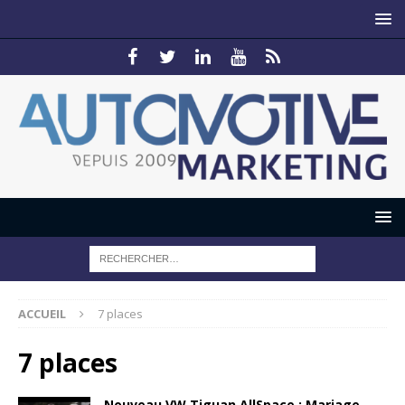
ACCUEIL
7 places
7 places
Nouveau VW Tiguan AllSpace : Mariage…