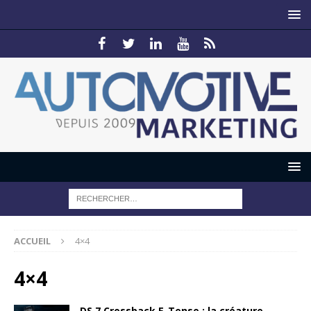
ACCUEIL
4×4
4×4
DS 7 Crossback E-Tense : la créature