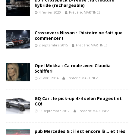
hybride (rechargeable)
4 février 2020
Frédéric MARTINEZ
Crossovers Nissan : l’histoire ne fait que
commencer !
2 septembre 2015
Frédéric MARTINEZ
Opel Mokka : Ca roule avec Claudia
Schiffer!
23 avril 2014
Frédéric MARTINEZ
GQ Car : le pick-up 4×4 selon Peugeot et
GQ!
18 septembre 2012
Frédéric MARTINEZ
pub Mercedes G : il est encore là… et très