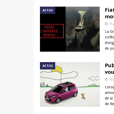
[ 17 juin 2025 ]
Peugeot E-20
Fia
ACTUS
[ 11 avril 2020 ]
#StayHome :
mo
15 
La Gr
s’off
d’ori
de j
Pub
ACTUS
vou
10 
Lorsq
annon
de la
de R