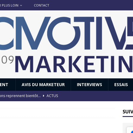
R PLUS LOIN
CONTACT
IENT
AVIS DU MARKETEUR
INTERVIEWS
ESSAIS
ions reprennent bientôt…
ACTUS
8 : Oui, les français vont parfois trop loin.
ACTUS
SUI
 : nouveau film de marque pour Citroën
AVIS DU MARKETEUR
ace : voyage, voyage…
ACTUS