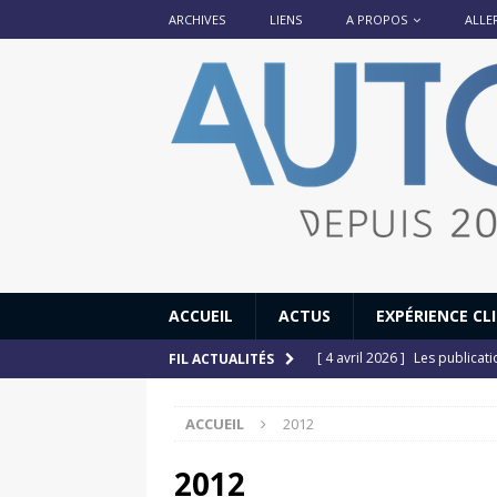
ARCHIVES
LIENS
A PROPOS
ALLE
ACCUEIL
ACTUS
EXPÉRIENCE CL
[ 4 avril 2026 ]
Les publicat
FIL ACTUALITÉS
[ 13 septembre 2025 ]
DS N°
ACCUEIL
2012
[ 12 juillet 2025 ]
14 juillet
[ 6 juillet 2025 ]
Renault Esp
2012