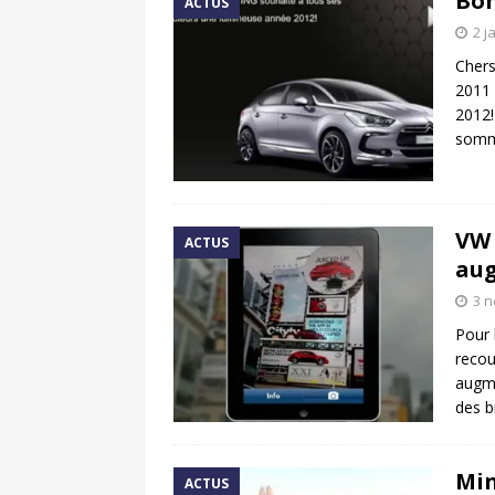
Bon
ACTUS
2 j
Chers
2011 
2012!
somm
VW 
ACTUS
au
3 
Pour 
recou
augme
des b
Min
ACTUS