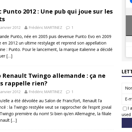
8 GTi : naissance d’une légende
ACTUS
t Punto 2012 : Une pub qui joue sur les
 Honda dévoile un spot publicitaire… confiné!
ACTUS
ts
janvier 2012
Frédéric MARTINEZ
1
ande Punto, née en 2005 puis devenue Punto Evo en 2009
re en 2012 un ultime restylage et reprend son appellation
gine : Punto. Pour le lancement, la marque italienne a décidé
ouer
[…]
LET
 Renault Twingo allemande : ça ne
s rappelle rien?
No
janvier 2012
Frédéric MARTINEZ
1
E-m
u’elle a été dévoilée au Salon de Francfort, Renault l’a
cé : la Twingo restylée veut se rapprocher de l’esprit jovial
I 
 Twingo première du nom! Si bien qu’en Allemagne, la filiale
used 
enault
[…]