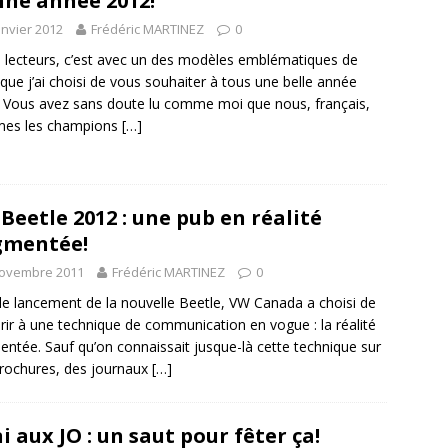
ne année 2012!
anvier 2012
Frédéric MARTINEZ
0
 lecteurs, c’est avec un des modèles emblématiques de
que j’ai choisi de vous souhaiter à tous une belle année
 Vous avez sans doute lu comme moi que nous, français,
es les champions
[…]
Beetle 2012 : une pub en réalité
gmentée!
novembre 2011
Frédéric MARTINEZ
0
le lancement de la nouvelle Beetle, VW Canada a choisi de
rir à une technique de communication en vogue : la réalité
ntée. Sauf qu’on connaissait jusque-là cette technique sur
rochures, des journaux
[…]
i aux JO : un saut pour fêter ça!