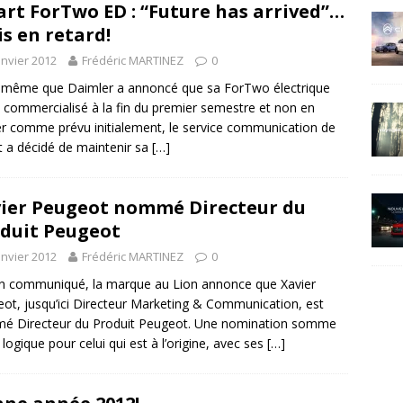
rt ForTwo ED : “Future has arrived”…
s en retard!
anvier 2012
Frédéric MARTINEZ
0
 même que Daimler a annoncé que sa ForTwo électrique
t commercialisé à la fin du premier semestre et non en
er comme prévu initialement, le service communication de
 a décidé de maintenir sa
[…]
ier Peugeot nommé Directeur du
duit Peugeot
anvier 2012
Frédéric MARTINEZ
0
n communiqué, la marque au Lion annonce que Xavier
ot, jusqu’ici Directeur Marketing & Communication, est
é Directeur du Produit Peugeot. Une nomination somme
 logique pour celui qui est à l’origine, avec ses
[…]