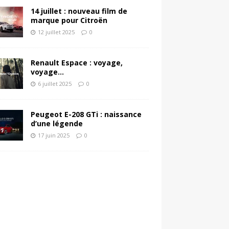
14 juillet : nouveau film de
marque pour Citroën
12 juillet 2025
0
Renault Espace : voyage,
voyage…
6 juillet 2025
0
Peugeot E-208 GTi : naissance
d’une légende
17 juin 2025
0