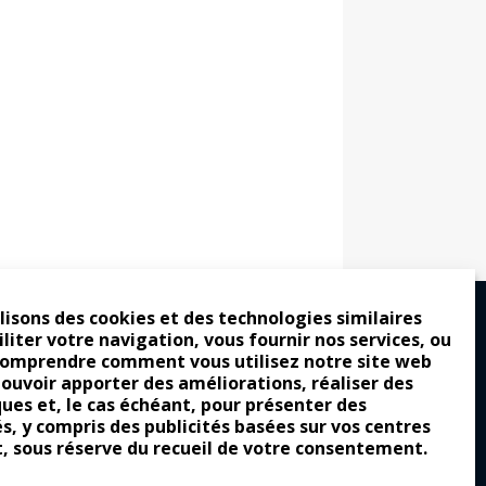
lisons des cookies et des technologies similaires
iliter votre navigation, vous fournir nos services, ou
comprendre comment vous utilisez notre site web
ro : pour les gens vrais
pouvoir apporter des améliorations, réaliser des
ques et, le cas échéant, pour présenter des
tion a commencé
és, y compris des publicités basées sur vos centres
e attraction de la légèreté
t, sous réserve du recueil de votre consentement.
llement envoûtante ?