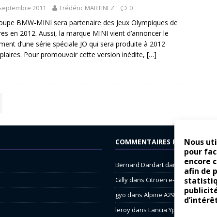
 septembre 2011
Frédéric MARTINEZ
0
oupe BMW-MINI sera partenaire des Jeux Olympiques de
es en 2012. Aussi, la marque MINI vient d’annoncer le
ment d’une série spéciale JO qui sera produite à 2012
laires. Pour promouvoir cette version inédite,
[…]
Nous uti
COMMENTAIRES RÉCENTS
pour fac
encore 
Bernard Dardart
dans
Dacia Sande
afin de 
statisti
Gilly
dans
Citroën ë-C3 : la révolu
publicit
gyo
dans
Alpine A290 : L’irrésistibl
d’intérê
leroy
dans
Lancia Ypsilon : nature