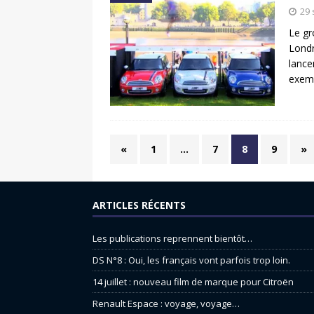
29
Le gr
Londr
lance
exemp
«
1
…
7
8
9
»
ARTICLES RÉCENTS
Les publications reprennent bientôt…
DS N°8 : Oui, les français vont parfois trop loin.
14 juillet : nouveau film de marque pour Citroën
Renault Espace : voyage, voyage…