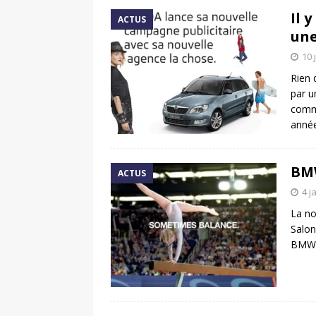
Il 
ACTUS
une
10 
Rien 
par u
commu
anné
BMW
ACTUS
4 j
La no
Salon
BMW m