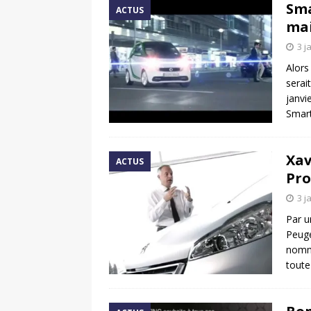
Sma
ACTUS
mai
3 j
Alors
serai
janvi
Smart
Xav
ACTUS
Pro
3 j
Par u
Peuge
nomm
toute