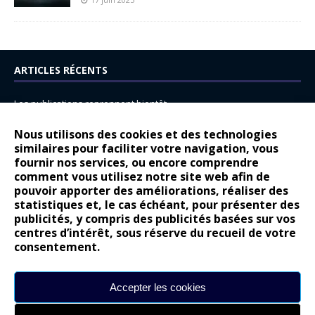
ARTICLES RÉCENTS
Les publications reprennent bientôt…
DS N°8 : Oui, les français vont parfois trop loin.
Nous utilisons des cookies et des technologies
similaires pour faciliter votre navigation, vous
14 juillet : nouveau film de marque pour Citroën
fournir nos services, ou encore comprendre
Renault Espace : voyage, voyage…
comment vous utilisez notre site web afin de
pouvoir apporter des améliorations, réaliser des
Peugeot E-208 GTi : naissance d’une légende
statistiques et, le cas échéant, pour présenter des
publicités, y compris des publicités basées sur vos
COMMENTAIRES RÉCENTS
centres d’intérêt, sous réserve du recueil de votre
consentement.
Bernard Dardart
dans
Dacia Sandero : pour les gens vrais
Gilly
dans
Citroën ë-C3 : la révolution a commencé
Accepter les cookies
gyo
dans
Alpine A290 : L’irrésistible attraction de la légèreté