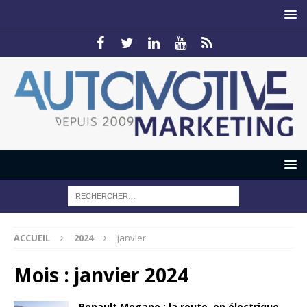
ACCUEIL
2024
janvier
Mois :
janvier 2024
Renault Megane : la route, en électrique