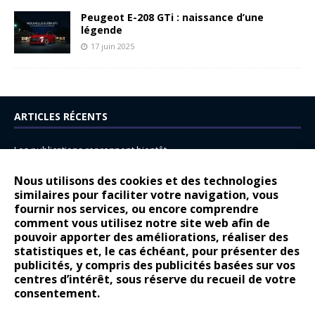
Peugeot E-208 GTi : naissance d’une
légende
17 juin 2025
ARTICLES RÉCENTS
Les publications reprennent bientôt…
DS N°8 : Oui, les français vont parfois trop loin.
Nous utilisons des cookies et des technologies
similaires pour faciliter votre navigation, vous
14 juillet : nouveau film de marque pour Citroën
fournir nos services, ou encore comprendre
Renault Espace : voyage, voyage…
comment vous utilisez notre site web afin de
pouvoir apporter des améliorations, réaliser des
Peugeot E-208 GTi : naissance d’une légende
statistiques et, le cas échéant, pour présenter des
publicités, y compris des publicités basées sur vos
COMMENTAIRES RÉCENTS
centres d’intérêt, sous réserve du recueil de votre
consentement.
Bernard Dardart
dans
Dacia Sandero : pour les gens vrais