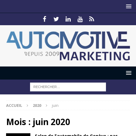
ACCUEIL
2020
juin
Mois :
juin 2020
Salon de l’automobile de Genève : pas