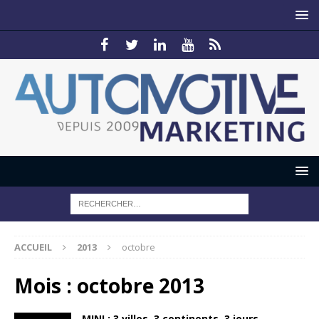
ACCUEIL
2013
octobre
Mois :
octobre 2013
MINI : 3 villes. 3 continents. 3 jours.