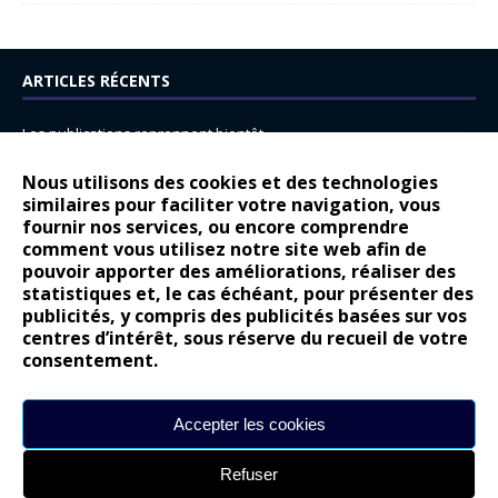
ARTICLES RÉCENTS
Les publications reprennent bientôt…
DS N°8 : Oui, les français vont parfois trop loin.
Nous utilisons des cookies et des technologies
14 juillet : nouveau film de marque pour Citroën
similaires pour faciliter votre navigation, vous
fournir nos services, ou encore comprendre
Renault Espace : voyage, voyage…
comment vous utilisez notre site web afin de
pouvoir apporter des améliorations, réaliser des
Peugeot E-208 GTi : naissance d’une légende
statistiques et, le cas échéant, pour présenter des
publicités, y compris des publicités basées sur vos
COMMENTAIRES RÉCENTS
centres d’intérêt, sous réserve du recueil de votre
consentement.
Bernard Dardart
dans
Dacia Sandero : pour les gens vrais
Gilly
dans
Citroën ë-C3 : la révolution a commencé
Accepter les cookies
gyo
dans
Alpine A290 : L’irrésistible attraction de la légèreté
Refuser
leroy
dans
Lancia Ypsilon : naturellement envoûtante ?