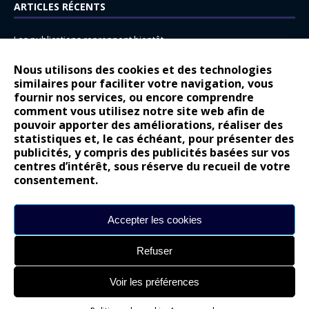
ARTICLES RÉCENTS
Les publications reprennent bientôt…
DS N°8 : Oui, les français vont parfois trop loin.
Nous utilisons des cookies et des technologies
14 juillet : nouveau film de marque pour Citroën
similaires pour faciliter votre navigation, vous
fournir nos services, ou encore comprendre
Renault Espace : voyage, voyage…
comment vous utilisez notre site web afin de
pouvoir apporter des améliorations, réaliser des
Peugeot E-208 GTi : naissance d’une légende
statistiques et, le cas échéant, pour présenter des
publicités, y compris des publicités basées sur vos
COMMENTAIRES RÉCENTS
centres d’intérêt, sous réserve du recueil de votre
consentement.
Bernard Dardart
dans
Dacia Sandero : pour les gens vrais
Gilly
dans
Citroën ë-C3 : la révolution a commencé
Accepter les cookies
gyo
dans
Alpine A290 : L’irrésistible attraction de la légèreté
Refuser
leroy
dans
Lancia Ypsilon : naturellement envoûtante ?
maria
dans
Nouvelle Opel Corsa : Yes of Corsa !
Voir les préférences