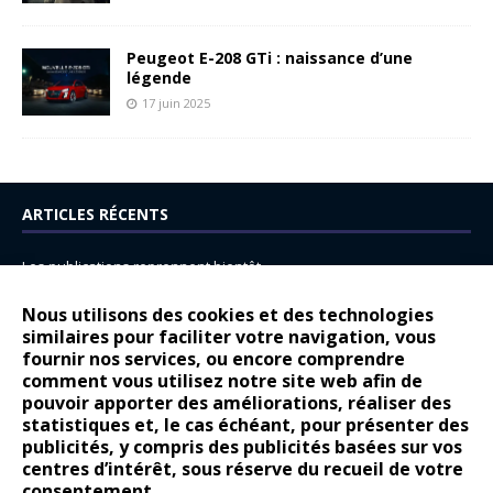
Peugeot E-208 GTi : naissance d’une
légende
17 juin 2025
ARTICLES RÉCENTS
Les publications reprennent bientôt…
DS N°8 : Oui, les français vont parfois trop loin.
Nous utilisons des cookies et des technologies
14 juillet : nouveau film de marque pour Citroën
similaires pour faciliter votre navigation, vous
fournir nos services, ou encore comprendre
Renault Espace : voyage, voyage…
comment vous utilisez notre site web afin de
pouvoir apporter des améliorations, réaliser des
Peugeot E-208 GTi : naissance d’une légende
statistiques et, le cas échéant, pour présenter des
publicités, y compris des publicités basées sur vos
COMMENTAIRES RÉCENTS
centres d’intérêt, sous réserve du recueil de votre
consentement.