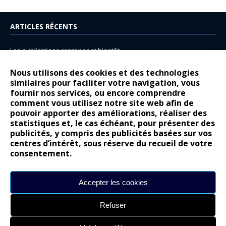
ARTICLES RÉCENTS
Les publications reprennent bientôt…
DS N°8 : Oui, les français vont parfois trop loin.
Nous utilisons des cookies et des technologies
14 juillet : nouveau film de marque pour Citroën
similaires pour faciliter votre navigation, vous
fournir nos services, ou encore comprendre
Renault Espace : voyage, voyage…
comment vous utilisez notre site web afin de
pouvoir apporter des améliorations, réaliser des
Peugeot E-208 GTi : naissance d’une légende
statistiques et, le cas échéant, pour présenter des
publicités, y compris des publicités basées sur vos
COMMENTAIRES RÉCENTS
centres d’intérêt, sous réserve du recueil de votre
consentement.
Bernard Dardart
dans
Dacia Sandero : pour les gens vrais
Gilly
dans
Citroën ë-C3 : la révolution a commencé
Accepter les cookies
gyo
dans
Alpine A290 : L’irrésistible attraction de la légèreté
Refuser
leroy
dans
Lancia Ypsilon : naturellement envoûtante ?
maria
dans
Nouvelle Opel Corsa : Yes of Corsa !