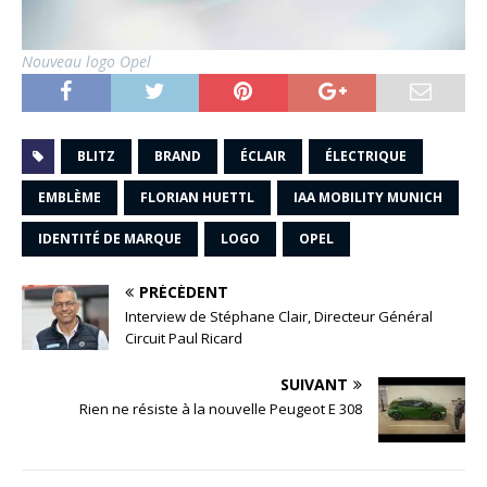
Nouveau logo Opel
BLITZ
BRAND
ÉCLAIR
ÉLECTRIQUE
EMBLÈME
FLORIAN HUETTL
IAA MOBILITY MUNICH
IDENTITÉ DE MARQUE
LOGO
OPEL
PRÉCÉDENT
Interview de Stéphane Clair, Directeur Général
Circuit Paul Ricard
SUIVANT
Rien ne résiste à la nouvelle Peugeot E 308