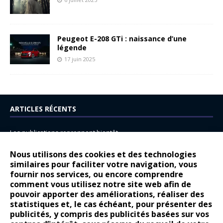
Peugeot E-208 GTi : naissance d’une
légende
17 juin 2025
ARTICLES RÉCENTS
Les publications reprennent bientôt…
DS N°8 : Oui, les français vont parfois trop loin.
Nous utilisons des cookies et des technologies
similaires pour faciliter votre navigation, vous
14 juillet : nouveau film de marque pour Citroën
fournir nos services, ou encore comprendre
Renault Espace : voyage, voyage…
comment vous utilisez notre site web afin de
pouvoir apporter des améliorations, réaliser des
Peugeot E-208 GTi : naissance d’une légende
statistiques et, le cas échéant, pour présenter des
publicités, y compris des publicités basées sur vos
COMMENTAIRES RÉCENTS