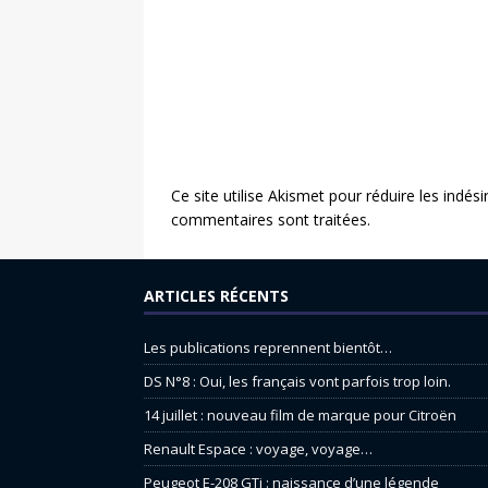
Ce site utilise Akismet pour réduire les indési
commentaires sont traitées
.
ARTICLES RÉCENTS
Les publications reprennent bientôt…
DS N°8 : Oui, les français vont parfois trop loin.
14 juillet : nouveau film de marque pour Citroën
Renault Espace : voyage, voyage…
Peugeot E-208 GTi : naissance d’une légende