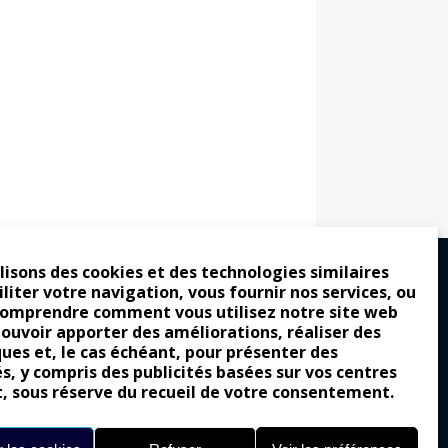
lisons des cookies et des technologies similaires
iliter votre navigation, vous fournir nos services, ou
comprendre comment vous utilisez notre site web
ro : pour les gens vrais
pouvoir apporter des améliorations, réaliser des
tion a commencé
ques et, le cas échéant, pour présenter des
és, y compris des publicités basées sur vos centres
e attraction de la légèreté
t, sous réserve du recueil de votre consentement.
llement envoûtante ?
Yes of Corsa !