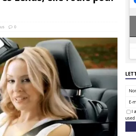
ions reprennent bientôt…
ACTUS
8 : Oui, les français vont parfois trop loin.
ACTUS
tus
0
LET
No
E-m
I 
used 