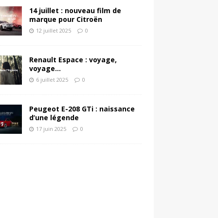
14 juillet : nouveau film de
marque pour Citroën
12 juillet 2025
0
Renault Espace : voyage,
voyage…
6 juillet 2025
0
Peugeot E-208 GTi : naissance
d’une légende
17 juin 2025
0