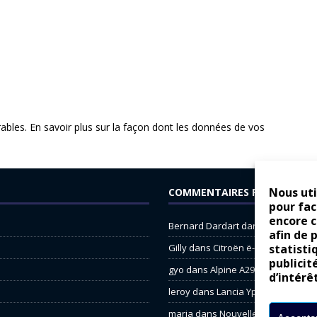
rables.
En savoir plus sur la façon dont les données de vos
Nous uti
COMMENTAIRES RÉCENTS
pour fac
encore 
Bernard Dardart
dans
Dacia Sande
afin de 
Gilly
dans
Citroën ë-C3 : la révolu
statisti
publicit
gyo
dans
Alpine A290 : L’irrésistibl
d’intérê
leroy
dans
Lancia Ypsilon : nature
maria
dans
Nouvelle Opel Corsa : 