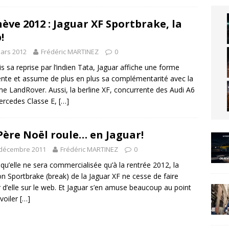
ève 2012 : Jaguar XF Sportbrake, la
!
ars 2012
Frédéric MARTINEZ
0
s sa reprise par l’indien Tata, Jaguar affiche une forme
ente et assume de plus en plus sa complémentarité avec la
 LandRover. Aussi, la berline XF, concurrente des Audi A6
rcedes Classe E,
[…]
Père Noël roule… en Jaguar!
 décembre 2011
Frédéric MARTINEZ
0
 qu’elle ne sera commercialisée qu’à la rentrée 2012, la
on Sportbrake (break) de la Jaguar XF ne cesse de faire
r d’elle sur le web. Et Jaguar s’en amuse beaucoup au point
voiler
[…]