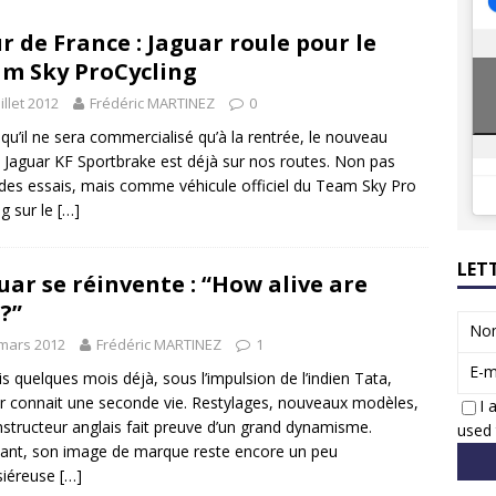
8 GTi : naissance d’une légende
ACTUS
r de France : Jaguar roule pour le
 Honda dévoile un spot publicitaire… confiné!
ACTUS
m Sky ProCycling
uillet 2012
Frédéric MARTINEZ
0
 qu’il ne sera commercialisé qu’à la rentrée, le nouveau
 Jaguar KF Sportbrake est déjà sur nos routes. Non pas
des essais, mais comme véhicule officiel du Team Sky Pro
ng sur le
[…]
LET
uar se réinvente : “How alive are
?”
No
mars 2012
Frédéric MARTINEZ
1
E-m
s quelques mois déjà, sous l’impulsion de l’indien Tata,
r connait une seconde vie. Restylages, nouveaux modèles,
I 
nstructeur anglais fait preuve d’un grand dynamisme.
used 
ant, son image de marque reste encore un peu
siéreuse
[…]