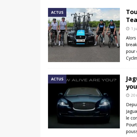
[ 17 juin 2025 ]
Peugeot E-20
Tou
ACTUS
[ 11 avril 2020 ]
#StayHome :
Tea
1 j
Alors
break
pour 
Cycli
Jag
ACTUS
you
20 
Depui
Jagua
le co
Pourt
pous