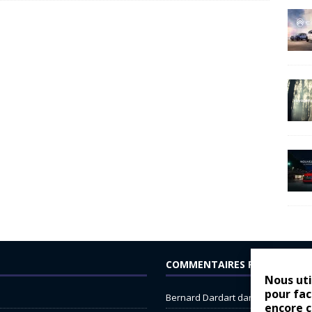
COMMENTAIRES RÉCENTS
Nous uti
pour fac
Bernard Dardart
dans
Dacia Sande
encore 