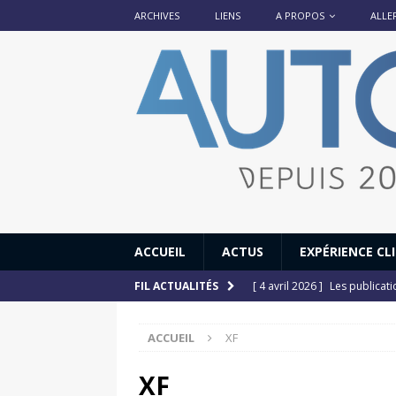
ARCHIVES
LIENS
A PROPOS
ALLE
ACCUEIL
ACTUS
EXPÉRIENCE CL
[ 4 avril 2026 ]
Les publicat
FIL ACTUALITÉS
[ 13 septembre 2025 ]
DS N°
ACCUEIL
XF
[ 12 juillet 2025 ]
14 juillet
[ 6 juillet 2025 ]
Renault Esp
XF