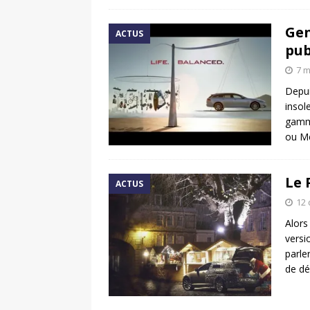
Gen
ACTUS
pub
7 m
Depui
insol
gamme
ou Me
Le 
ACTUS
12
Alors
versi
parle
de dé