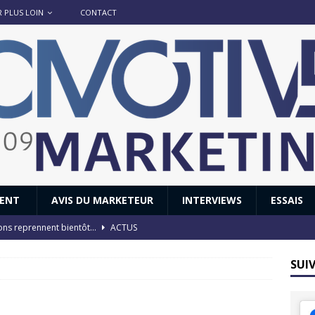
R PLUS LOIN
CONTACT
IENT
AVIS DU MARKETEUR
INTERVIEWS
ESSAIS
ions reprennent bientôt…
ACTUS
8 : Oui, les français vont parfois trop loin.
ACTUS
SUI
 : nouveau film de marque pour Citroën
AVIS DU MARKETEUR
ace : voyage, voyage…
ACTUS