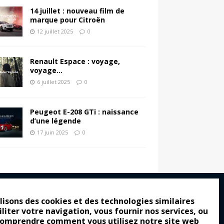
14 juillet : nouveau film de
marque pour Citroën
12 juillet 2025
0
Renault Espace : voyage,
voyage…
6 juillet 2025
0
Peugeot E-208 GTi : naissance
d’une légende
17 juin 2025
0
lisons des cookies et des technologies similaires
iliter votre navigation, vous fournir nos services, ou
ro : pour les gens vrais
comprendre comment vous utilisez notre site web