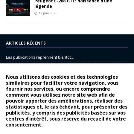
Peugeot E-208 GTi : naissance d’une
légende
17 juin 2025
ARTICLES RÉCENTS
Les publications reprennent bientôt…
DS N°8 : Oui, les français vont parfois trop loin.
14 juillet : nouveau film de marque pour Citroën
Nous utilisons des cookies et des technologies
similaires pour faciliter votre navigation, vous
Renault Espace : voyage, voyage…
fournir nos services, ou encore comprendre
Peugeot E-208 GTi : naissance d’une légende
comment vous utilisez notre site web afin de
pouvoir apporter des améliorations, réaliser des
statistiques et, le cas échéant, pour présenter des
COMMENTAIRES RÉCENTS
publicités, y compris des publicités basées sur vos
centres d’intérêt, sous réserve du recueil de votre
Bernard Dardart
dans
Dacia Sandero : pour les gens vrais
consentement.
Gilly
dans
Citroën ë-C3 : la révolution a commencé