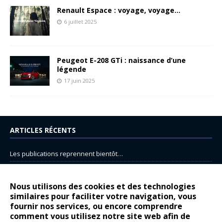
Renault Espace : voyage, voyage…
6 juillet 2025
Peugeot E-208 GTi : naissance d’une
légende
17 juin 2025
ARTICLES RÉCENTS
Les publications reprennent bientôt…
DS N°8 : Oui, les français vont parfois trop loin.
14 juillet : nouveau film de marque pour Citroën
Nous utilisons des cookies et des technologies
similaires pour faciliter votre navigation, vous
Renault Espace : voyage, voyage…
fournir nos services, ou encore comprendre
comment vous utilisez notre site web afin de
Peugeot E-208 GTi : naissance d’une légende