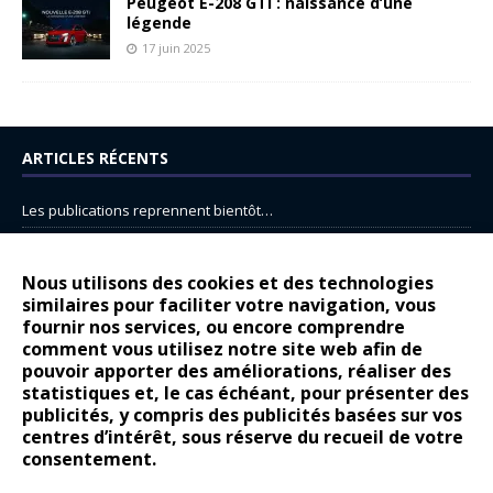
Peugeot E-208 GTi : naissance d’une
légende
17 juin 2025
ARTICLES RÉCENTS
Les publications reprennent bientôt…
DS N°8 : Oui, les français vont parfois trop loin.
14 juillet : nouveau film de marque pour Citroën
Nous utilisons des cookies et des technologies
similaires pour faciliter votre navigation, vous
Renault Espace : voyage, voyage…
fournir nos services, ou encore comprendre
Peugeot E-208 GTi : naissance d’une légende
comment vous utilisez notre site web afin de
pouvoir apporter des améliorations, réaliser des
statistiques et, le cas échéant, pour présenter des
COMMENTAIRES RÉCENTS
publicités, y compris des publicités basées sur vos
centres d’intérêt, sous réserve du recueil de votre
Bernard Dardart
dans
Dacia Sandero : pour les gens vrais
consentement.
Gilly
dans
Citroën ë-C3 : la révolution a commencé