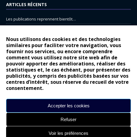
ARTICLES RÉCENTS
Les publications reprennent bientôt…
DS N°8 : Oui, les français vont parfois trop loin.
14 juillet : nouveau film de marque pour Citroën
Nous utilisons des cookies et des technologies
similaires pour faciliter votre navigation, vous
Renault Espace : voyage, voyage…
fournir nos services, ou encore comprendre
Peugeot E-208 GTi : naissance d’une légende
comment vous utilisez notre site web afin de
pouvoir apporter des améliorations, réaliser des
statistiques et, le cas échéant, pour présenter des
COMMENTAIRES RÉCENTS
publicités, y compris des publicités basées sur vos
centres d’intérêt, sous réserve du recueil de votre
Bernard Dardart
dans
Dacia Sandero : pour les gens vrais
consentement.
Gilly
dans
Citroën ë-C3 : la révolution a commencé
gyo
dans
Alpine A290 : L’irrésistible attraction de la légèreté
Accepter les cookies
leroy
dans
Lancia Ypsilon : naturellement envoûtante ?
Refuser
maria
dans
Nouvelle Opel Corsa : Yes of Corsa !
Voir les préférences