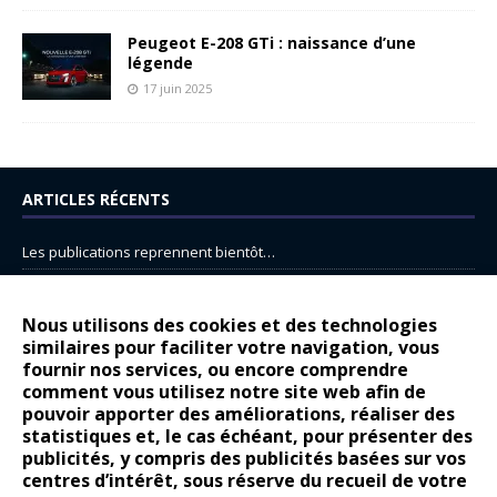
Peugeot E-208 GTi : naissance d’une
légende
17 juin 2025
ARTICLES RÉCENTS
Les publications reprennent bientôt…
DS N°8 : Oui, les français vont parfois trop loin.
14 juillet : nouveau film de marque pour Citroën
Nous utilisons des cookies et des technologies
similaires pour faciliter votre navigation, vous
Renault Espace : voyage, voyage…
fournir nos services, ou encore comprendre
Peugeot E-208 GTi : naissance d’une légende
comment vous utilisez notre site web afin de
pouvoir apporter des améliorations, réaliser des
statistiques et, le cas échéant, pour présenter des
COMMENTAIRES RÉCENTS
publicités, y compris des publicités basées sur vos
centres d’intérêt, sous réserve du recueil de votre
Bernard Dardart
dans
Dacia Sandero : pour les gens vrais