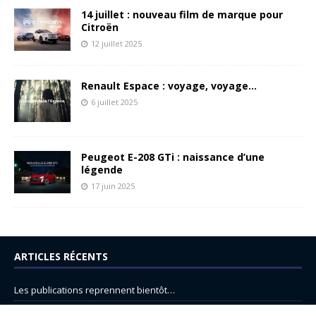
14 juillet : nouveau film de marque pour
Citroën
12 juillet 2025
Renault Espace : voyage, voyage…
6 juillet 2025
Peugeot E-208 GTi : naissance d’une
légende
17 juin 2025
ARTICLES RÉCENTS
Les publications reprennent bientôt…
DS N°8 : Oui, les français vont parfois trop loin.