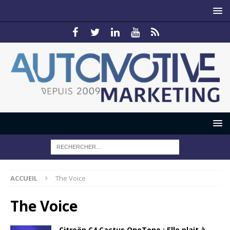
ACCUEIL
The Voice
The Voice
Citroën C4 Cactus OneTone : Elle plait à