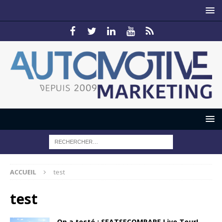
ACCUEIL
test
test
On a testé : SEATSECOMPARE Live Tour!