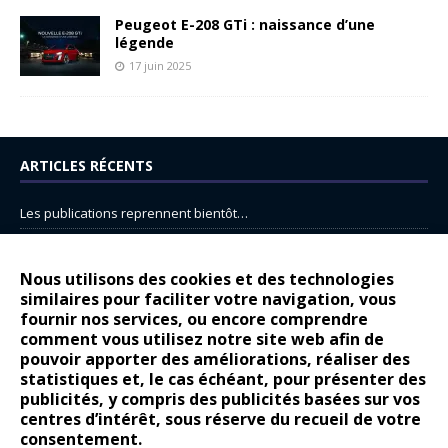
Peugeot E-208 GTi : naissance d’une
légende
17 juin 2025
ARTICLES RÉCENTS
Les publications reprennent bientôt…
DS N°8 : Oui, les français vont parfois trop loin.
14 juillet : nouveau film de marque pour Citroën
Nous utilisons des cookies et des technologies
similaires pour faciliter votre navigation, vous
Renault Espace : voyage, voyage…
fournir nos services, ou encore comprendre
comment vous utilisez notre site web afin de
Peugeot E-208 GTi : naissance d’une légende
pouvoir apporter des améliorations, réaliser des
statistiques et, le cas échéant, pour présenter des
COMMENTAIRES RÉCENTS
publicités, y compris des publicités basées sur vos
centres d’intérêt, sous réserve du recueil de votre
Bernard Dardart
dans
Dacia Sandero : pour les gens vrais
consentement.