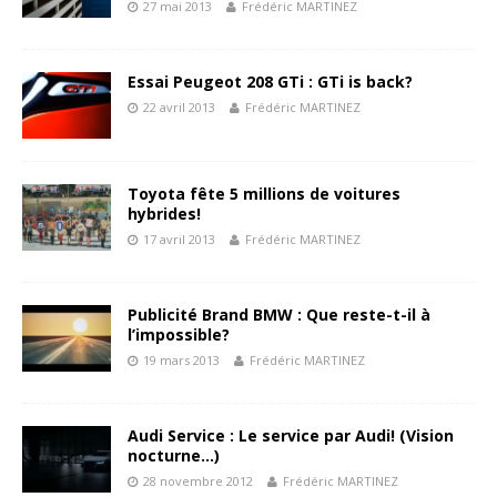
27 mai 2013
Frédéric MARTINEZ
Essai Peugeot 208 GTi : GTi is back?
22 avril 2013
Frédéric MARTINEZ
Toyota fête 5 millions de voitures
hybrides!
17 avril 2013
Frédéric MARTINEZ
Publicité Brand BMW : Que reste-t-il à
l’impossible?
19 mars 2013
Frédéric MARTINEZ
Audi Service : Le service par Audi! (Vision
nocturne…)
28 novembre 2012
Frédéric MARTINEZ