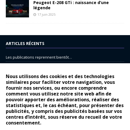
Peugeot E-208 GTi : naissance d’une
légende
17 juin 2025
ARTICLES RÉCENTS
Les publications reprennent bientôt…
DS N°8 : Oui, les français vont parfois trop loin.
14 juillet : nouveau film de marque pour Citroën
Nous utilisons des cookies et des technologies
similaires pour faciliter votre navigation, vous
Renault Espace : voyage, voyage…
fournir nos services, ou encore comprendre
comment vous utilisez notre site web afin de
Peugeot E-208 GTi : naissance d’une légende
pouvoir apporter des améliorations, réaliser des
statistiques et, le cas échéant, pour présenter des
COMMENTAIRES RÉCENTS
publicités, y compris des publicités basées sur vos
centres d’intérêt, sous réserve du recueil de votre
Bernard Dardart
dans
Dacia Sandero : pour les gens vrais
consentement.
Gilly
dans
Citroën ë-C3 : la révolution a commencé