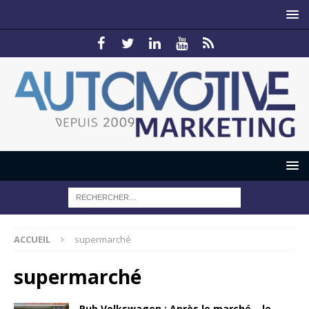
ACCUEIL
supermarché
supermarché
Pub Volkswagen : Après le marché… le