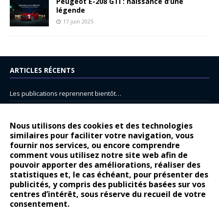
Peugeot E-208 GTi : naissance d’une
légende
17 juin 2025
ARTICLES RÉCENTS
Les publications reprennent bientôt…
DS N°8 : Oui, les français vont parfois trop loin.
14 juillet : nouveau film de marque pour Citroën
Nous utilisons des cookies et des technologies
similaires pour faciliter votre navigation, vous
Renault Espace : voyage, voyage…
fournir nos services, ou encore comprendre
Peugeot E-208 GTi : naissance d’une légende
comment vous utilisez notre site web afin de
pouvoir apporter des améliorations, réaliser des
statistiques et, le cas échéant, pour présenter des
COMMENTAIRES RÉCENTS
publicités, y compris des publicités basées sur vos
centres d’intérêt, sous réserve du recueil de votre
Bernard Dardart
dans
Dacia Sandero : pour les gens vrais
consentement.
Gilly
dans
Citroën ë-C3 : la révolution a commencé