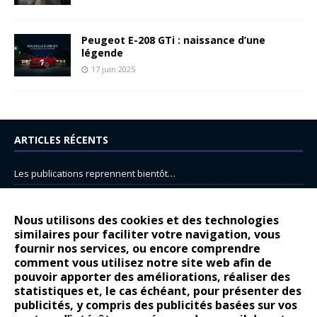
Peugeot E-208 GTi : naissance d’une
légende
17 juin 2025
ARTICLES RÉCENTS
Les publications reprennent bientôt…
DS N°8 : Oui, les français vont parfois trop loin.
14 juillet : nouveau film de marque pour Citroën
Nous utilisons des cookies et des technologies
similaires pour faciliter votre navigation, vous
Renault Espace : voyage, voyage…
fournir nos services, ou encore comprendre
Peugeot E-208 GTi : naissance d’une légende
comment vous utilisez notre site web afin de
pouvoir apporter des améliorations, réaliser des
statistiques et, le cas échéant, pour présenter des
COMMENTAIRES RÉCENTS
publicités, y compris des publicités basées sur vos