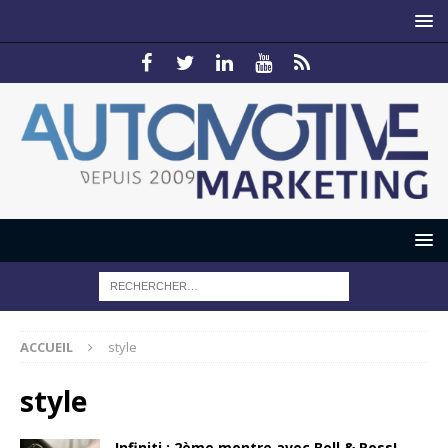
ACCUEIL
style
style
Infiniti : 2ème montre avec Bell & Ross!