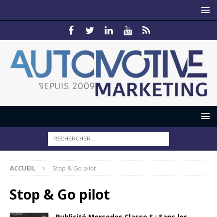
ACCUEIL
Stop & Go pilot
Stop & Go pilot
Publicité Mercedes Classe S : Sans les