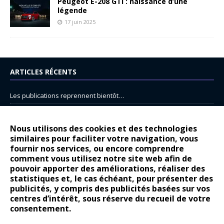
Peugeot E-208 GTi : naissance d’une
légende
17 juin 2025
ARTICLES RÉCENTS
Les publications reprennent bientôt…
DS N°8 : Oui, les français vont parfois trop loin.
14 juillet : nouveau film de marque pour Citroën
Nous utilisons des cookies et des technologies
similaires pour faciliter votre navigation, vous
Renault Espace : voyage, voyage…
fournir nos services, ou encore comprendre
Peugeot E-208 GTi : naissance d’une légende
comment vous utilisez notre site web afin de
pouvoir apporter des améliorations, réaliser des
statistiques et, le cas échéant, pour présenter des
COMMENTAIRES RÉCENTS
publicités, y compris des publicités basées sur vos
centres d’intérêt, sous réserve du recueil de votre
Bernard Dardart
dans
Dacia Sandero : pour les gens vrais
consentement.
Gilly
dans
Citroën ë-C3 : la révolution a commencé