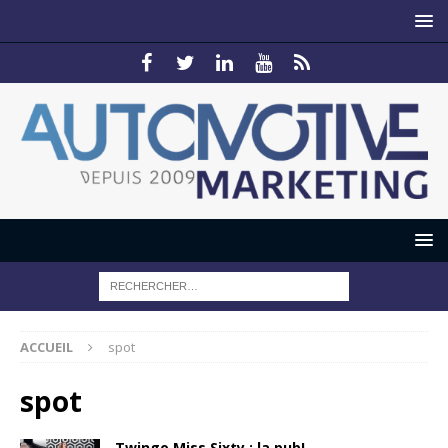
ACCUEIL
spot
spot
Twingo Miss Sixty : la pub!