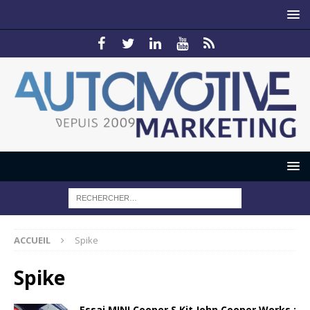
ACCUEIL
Spike
Spike
Essai MINI Cooper S Kit John Cooper Works :