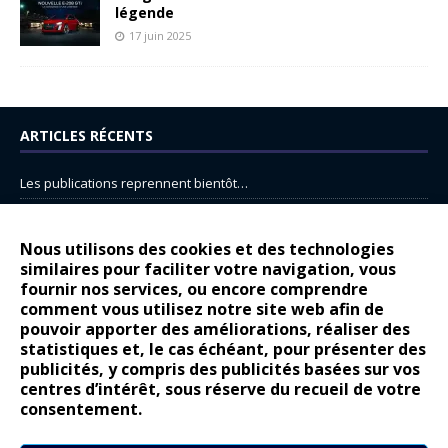
légende
17 juin 2025
ARTICLES RÉCENTS
Les publications reprennent bientôt…
DS N°8 : Oui, les français vont parfois trop loin.
14 juillet : nouveau film de marque pour Citroën
Nous utilisons des cookies et des technologies
similaires pour faciliter votre navigation, vous
Renault Espace : voyage, voyage…
fournir nos services, ou encore comprendre
Peugeot E-208 GTi : naissance d’une légende
comment vous utilisez notre site web afin de
pouvoir apporter des améliorations, réaliser des
statistiques et, le cas échéant, pour présenter des
COMMENTAIRES RÉCENTS
publicités, y compris des publicités basées sur vos
centres d’intérêt, sous réserve du recueil de votre
Bernard Dardart
dans
Dacia Sandero : pour les gens vrais
consentement.
Gilly
dans
Citroën ë-C3 : la révolution a commencé