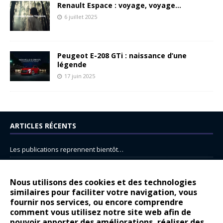
Renault Espace : voyage, voyage…
6 juillet 2025
Peugeot E-208 GTi : naissance d’une
légende
17 juin 2025
ARTICLES RÉCENTS
Les publications reprennent bientôt…
DS N°8 : Oui, les français vont parfois trop loin.
14 juillet : nouveau film de marque pour Citroën
Nous utilisons des cookies et des technologies
similaires pour faciliter votre navigation, vous
Renault Espace : voyage, voyage…
fournir nos services, ou encore comprendre
Peugeot E-208 GTi : naissance d’une légende
comment vous utilisez notre site web afin de
pouvoir apporter des améliorations, réaliser des