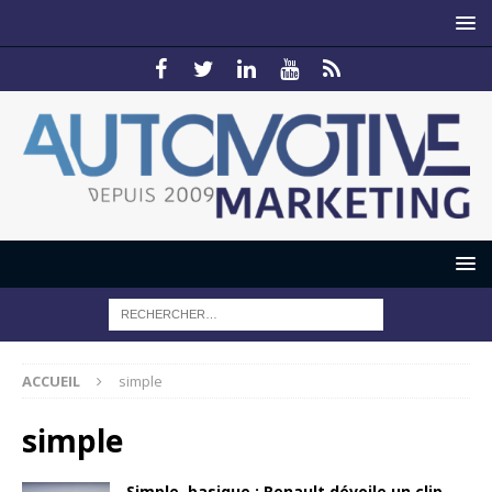
ACCUEIL
simple
simple
Simple, basique : Renault dévoile un clip