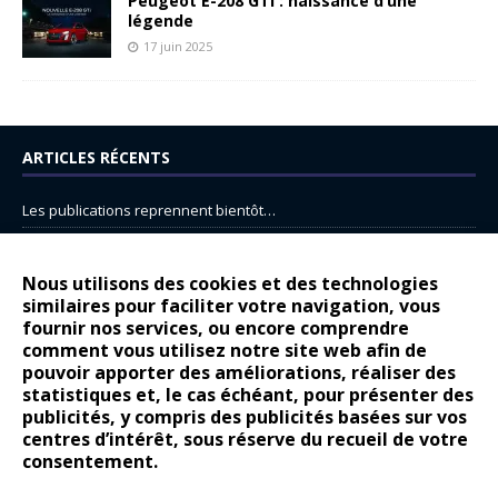
Peugeot E-208 GTi : naissance d’une
légende
17 juin 2025
ARTICLES RÉCENTS
Les publications reprennent bientôt…
DS N°8 : Oui, les français vont parfois trop loin.
14 juillet : nouveau film de marque pour Citroën
Nous utilisons des cookies et des technologies
similaires pour faciliter votre navigation, vous
Renault Espace : voyage, voyage…
fournir nos services, ou encore comprendre
comment vous utilisez notre site web afin de
Peugeot E-208 GTi : naissance d’une légende
pouvoir apporter des améliorations, réaliser des
statistiques et, le cas échéant, pour présenter des
COMMENTAIRES RÉCENTS
publicités, y compris des publicités basées sur vos
centres d’intérêt, sous réserve du recueil de votre
Bernard Dardart
dans
Dacia Sandero : pour les gens vrais
consentement.
Gilly
dans
Citroën ë-C3 : la révolution a commencé