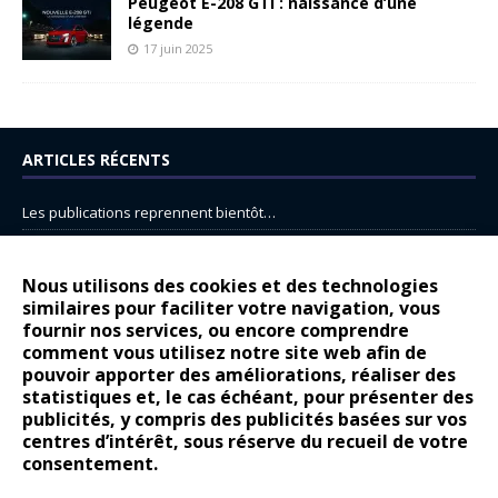
Peugeot E-208 GTi : naissance d’une
légende
17 juin 2025
ARTICLES RÉCENTS
Les publications reprennent bientôt…
DS N°8 : Oui, les français vont parfois trop loin.
14 juillet : nouveau film de marque pour Citroën
Nous utilisons des cookies et des technologies
similaires pour faciliter votre navigation, vous
Renault Espace : voyage, voyage…
fournir nos services, ou encore comprendre
Peugeot E-208 GTi : naissance d’une légende
comment vous utilisez notre site web afin de
pouvoir apporter des améliorations, réaliser des
statistiques et, le cas échéant, pour présenter des
COMMENTAIRES RÉCENTS
publicités, y compris des publicités basées sur vos
centres d’intérêt, sous réserve du recueil de votre
Bernard Dardart
dans
Dacia Sandero : pour les gens vrais
consentement.
Gilly
dans
Citroën ë-C3 : la révolution a commencé