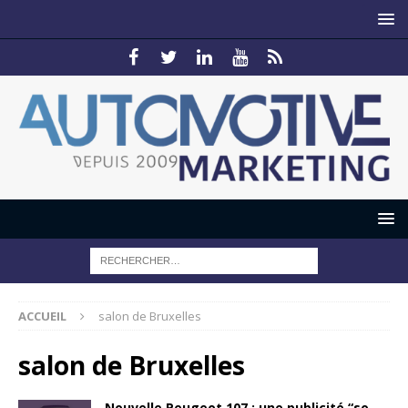
ACCUEIL
salon de Bruxelles
salon de Bruxelles
Nouvelle Peugeot 107 : une publicité “so