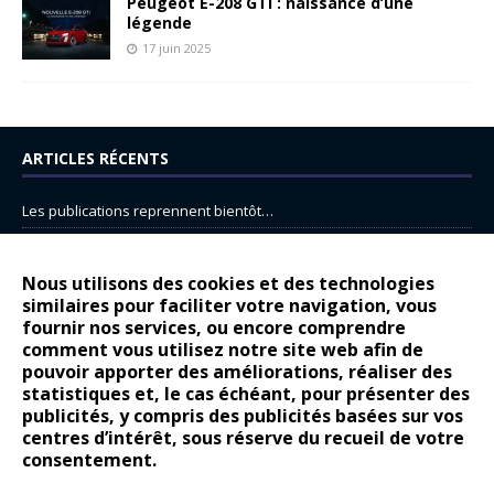
Peugeot E-208 GTi : naissance d’une
légende
17 juin 2025
ARTICLES RÉCENTS
Les publications reprennent bientôt…
DS N°8 : Oui, les français vont parfois trop loin.
14 juillet : nouveau film de marque pour Citroën
Nous utilisons des cookies et des technologies
similaires pour faciliter votre navigation, vous
Renault Espace : voyage, voyage…
fournir nos services, ou encore comprendre
Peugeot E-208 GTi : naissance d’une légende
comment vous utilisez notre site web afin de
pouvoir apporter des améliorations, réaliser des
statistiques et, le cas échéant, pour présenter des
COMMENTAIRES RÉCENTS
publicités, y compris des publicités basées sur vos
centres d’intérêt, sous réserve du recueil de votre
Bernard Dardart
dans
Dacia Sandero : pour les gens vrais
consentement.
Gilly
dans
Citroën ë-C3 : la révolution a commencé