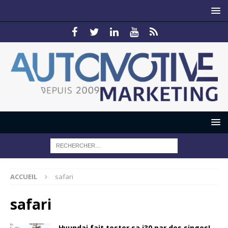
ACCUEIL
safari
safari
Hyundai fait tester sa i30 par des singes!