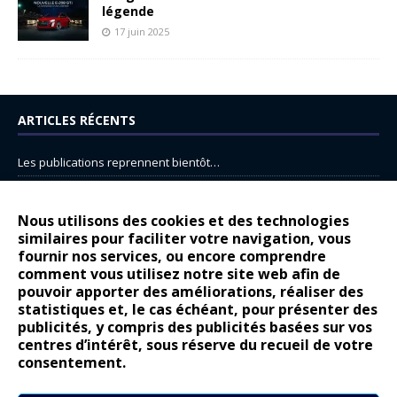
légende
17 juin 2025
ARTICLES RÉCENTS
Les publications reprennent bientôt…
DS N°8 : Oui, les français vont parfois trop loin.
14 juillet : nouveau film de marque pour Citroën
Nous utilisons des cookies et des technologies
similaires pour faciliter votre navigation, vous
Renault Espace : voyage, voyage…
fournir nos services, ou encore comprendre
Peugeot E-208 GTi : naissance d’une légende
comment vous utilisez notre site web afin de
pouvoir apporter des améliorations, réaliser des
statistiques et, le cas échéant, pour présenter des
COMMENTAIRES RÉCENTS
publicités, y compris des publicités basées sur vos
centres d’intérêt, sous réserve du recueil de votre
Bernard Dardart
dans
Dacia Sandero : pour les gens vrais
consentement.
Gilly
dans
Citroën ë-C3 : la révolution a commencé