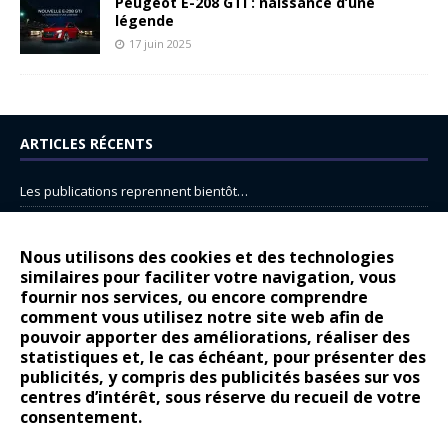
Peugeot E-208 GTi : naissance d’une
légende
17 juin 2025
ARTICLES RÉCENTS
Les publications reprennent bientôt…
DS N°8 : Oui, les français vont parfois trop loin.
14 juillet : nouveau film de marque pour Citroën
Nous utilisons des cookies et des technologies
similaires pour faciliter votre navigation, vous
Renault Espace : voyage, voyage…
fournir nos services, ou encore comprendre
Peugeot E-208 GTi : naissance d’une légende
comment vous utilisez notre site web afin de
pouvoir apporter des améliorations, réaliser des
statistiques et, le cas échéant, pour présenter des
COMMENTAIRES RÉCENTS
publicités, y compris des publicités basées sur vos
centres d’intérêt, sous réserve du recueil de votre
Bernard Dardart
dans
Dacia Sandero : pour les gens vrais
consentement.
Gilly
dans
Citroën ë-C3 : la révolution a commencé