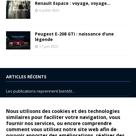
Renault Espace : voyage, voyage…
6 juillet 2025
Peugeot E-208 GTi : naissance d’une
légende
17 juin 2025
ARTICLES RÉCENTS
Les publications reprennent bientôt…
DS N°8 : Oui, les français vont parfois trop loin.
14 juillet : nouveau film de marque pour Citroën
Nous utilisons des cookies et des technologies
similaires pour faciliter votre navigation, vous
Renault Espace : voyage, voyage…
fournir nos services, ou encore comprendre
Peugeot E-208 GTi : naissance d’une légende
comment vous utilisez notre site web afin de
pouvoir apporter des améliorations, réaliser des