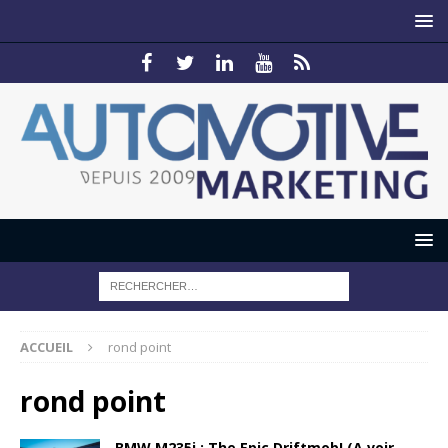
ACCUEIL
rond point
rond point
BMW M235i : The Epic Driftmob! (A voir