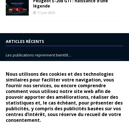
Peugeot E-208 GTi : naissance d’une
légende
17 juin 2025
ARTICLES RÉCENTS
Les publications reprennent bientôt…
DS N°8 : Oui, les français vont parfois trop loin.
14 juillet : nouveau film de marque pour Citroën
Nous utilisons des cookies et des technologies
similaires pour faciliter votre navigation, vous
Renault Espace : voyage, voyage…
fournir nos services, ou encore comprendre
Peugeot E-208 GTi : naissance d’une légende
comment vous utilisez notre site web afin de
pouvoir apporter des améliorations, réaliser des
statistiques et, le cas échéant, pour présenter des
COMMENTAIRES RÉCENTS
publicités, y compris des publicités basées sur vos
centres d’intérêt, sous réserve du recueil de votre
Bernard Dardart
dans
Dacia Sandero : pour les gens vrais
consentement.
Gilly
dans
Citroën ë-C3 : la révolution a commencé