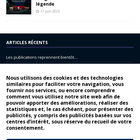
légende
17 juin 2025
ARTICLES RÉCENTS
Les publications reprennent bientôt…
DS N°8 : Oui, les français vont parfois trop loin.
14 juillet : nouveau film de marque pour Citroën
Nous utilisons des cookies et des technologies
similaires pour faciliter votre navigation, vous
Renault Espace : voyage, voyage…
fournir nos services, ou encore comprendre
Peugeot E-208 GTi : naissance d’une légende
comment vous utilisez notre site web afin de
pouvoir apporter des améliorations, réaliser des
statistiques et, le cas échéant, pour présenter des
COMMENTAIRES RÉCENTS
publicités, y compris des publicités basées sur vos
centres d’intérêt, sous réserve du recueil de votre
Bernard Dardart
dans
Dacia Sandero : pour les gens vrais
consentement.
Gilly
dans
Citroën ë-C3 : la révolution a commencé