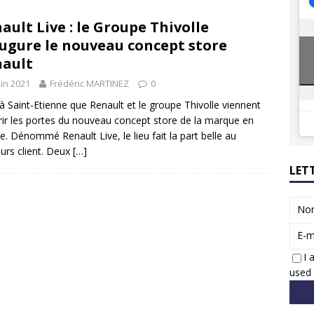
8 GTi : naissance d’une légende
ACTUS
ault Live : le Groupe Thivolle
 Honda dévoile un spot publicitaire… confiné!
ACTUS
ugure le nouveau concept store
ault
uin 2021
Frédéric MARTINEZ
0
 à Saint-Etienne que Renault et le groupe Thivolle viennent
rir les portes du nouveau concept store de la marque en
e. Dénommé Renault Live, le lieu fait la part belle au
urs client. Deux
[…]
LET
No
E-m
I 
used 