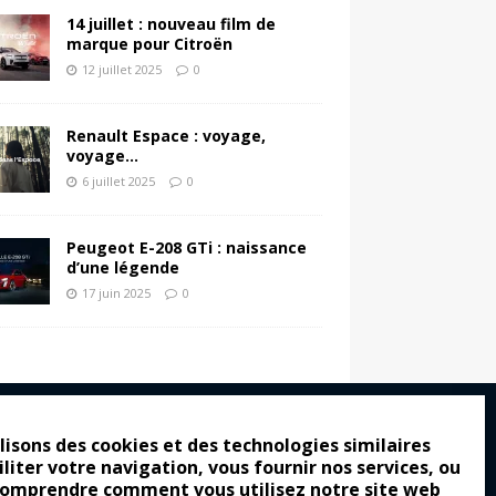
14 juillet : nouveau film de
marque pour Citroën
12 juillet 2025
0
Renault Espace : voyage,
voyage…
6 juillet 2025
0
Peugeot E-208 GTi : naissance
d’une légende
17 juin 2025
0
lisons des cookies et des technologies similaires
iliter votre navigation, vous fournir nos services, ou
ro : pour les gens vrais
comprendre comment vous utilisez notre site web