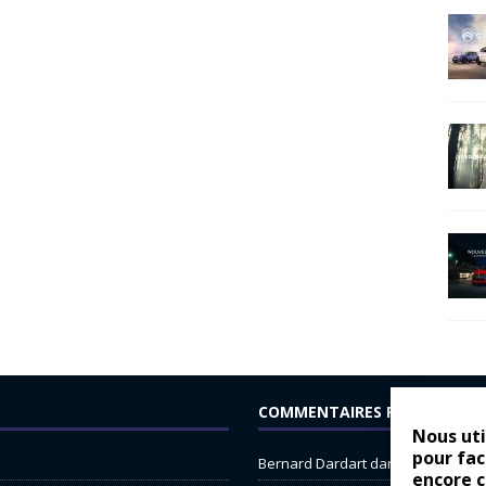
COMMENTAIRES RÉCENTS
Nous uti
pour fac
Bernard Dardart
dans
Dacia Sande
encore 