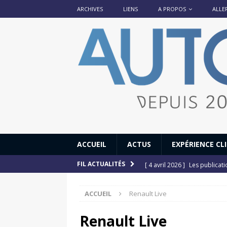
ARCHIVES
LIENS
A PROPOS
ALLE
ACCUEIL
ACTUS
EXPÉRIENCE CL
[ 4 avril 2026 ]
Les publicat
FIL ACTUALITÉS
[ 13 septembre 2025 ]
DS N°
ACCUEIL
Renault Live
[ 12 juillet 2025 ]
14 juillet
[ 6 juillet 2025 ]
Renault Esp
Renault Live