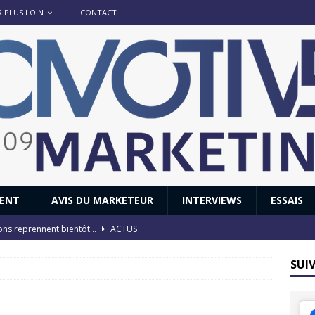
R PLUS LOIN
CONTACT
IENT
AVIS DU MARKETEUR
INTERVIEWS
ESSAIS
ions reprennent bientôt…
ACTUS
8 : Oui, les français vont parfois trop loin.
ACTUS
SUI
 : nouveau film de marque pour Citroën
AVIS DU MARKETEUR
ace : voyage, voyage…
ACTUS