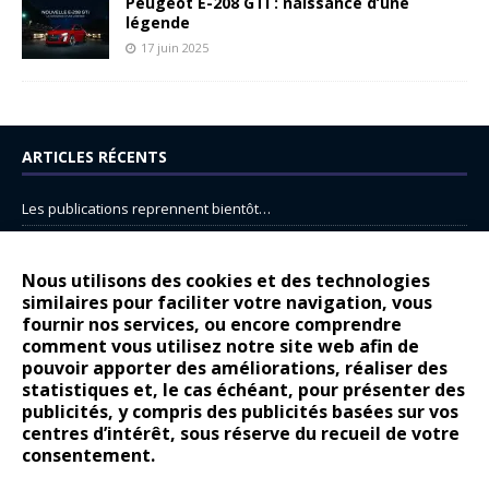
Peugeot E-208 GTi : naissance d’une
légende
17 juin 2025
ARTICLES RÉCENTS
Les publications reprennent bientôt…
DS N°8 : Oui, les français vont parfois trop loin.
14 juillet : nouveau film de marque pour Citroën
Nous utilisons des cookies et des technologies
similaires pour faciliter votre navigation, vous
Renault Espace : voyage, voyage…
fournir nos services, ou encore comprendre
Peugeot E-208 GTi : naissance d’une légende
comment vous utilisez notre site web afin de
pouvoir apporter des améliorations, réaliser des
statistiques et, le cas échéant, pour présenter des
COMMENTAIRES RÉCENTS
publicités, y compris des publicités basées sur vos
centres d’intérêt, sous réserve du recueil de votre
Bernard Dardart
dans
Dacia Sandero : pour les gens vrais
consentement.
Gilly
dans
Citroën ë-C3 : la révolution a commencé