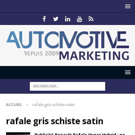
ACCUEIL
rafale gris schiste satin
rafale gris schiste satin
Publicité Renault Rafale Hyper Hybrid : ne