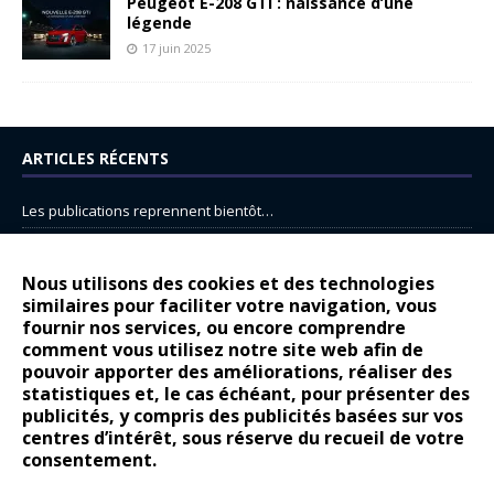
Peugeot E-208 GTi : naissance d’une
légende
17 juin 2025
ARTICLES RÉCENTS
Les publications reprennent bientôt…
DS N°8 : Oui, les français vont parfois trop loin.
14 juillet : nouveau film de marque pour Citroën
Nous utilisons des cookies et des technologies
similaires pour faciliter votre navigation, vous
Renault Espace : voyage, voyage…
fournir nos services, ou encore comprendre
Peugeot E-208 GTi : naissance d’une légende
comment vous utilisez notre site web afin de
pouvoir apporter des améliorations, réaliser des
statistiques et, le cas échéant, pour présenter des
COMMENTAIRES RÉCENTS
publicités, y compris des publicités basées sur vos
centres d’intérêt, sous réserve du recueil de votre
Bernard Dardart
dans
Dacia Sandero : pour les gens vrais
consentement.
Gilly
dans
Citroën ë-C3 : la révolution a commencé