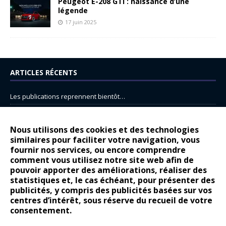
Peugeot E-208 GTi : naissance d’une
légende
17 juin 2025
ARTICLES RÉCENTS
Les publications reprennent bientôt…
DS N°8 : Oui, les français vont parfois trop loin.
14 juillet : nouveau film de marque pour Citroën
Nous utilisons des cookies et des technologies
similaires pour faciliter votre navigation, vous
Renault Espace : voyage, voyage…
fournir nos services, ou encore comprendre
Peugeot E-208 GTi : naissance d’une légende
comment vous utilisez notre site web afin de
pouvoir apporter des améliorations, réaliser des
statistiques et, le cas échéant, pour présenter des
COMMENTAIRES RÉCENTS
publicités, y compris des publicités basées sur vos
centres d’intérêt, sous réserve du recueil de votre
Bernard Dardart
dans
Dacia Sandero : pour les gens vrais
consentement.
Gilly
dans
Citroën ë-C3 : la révolution a commencé