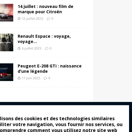
14 juillet : nouveau film de
marque pour Citroën
12 juillet 2025
0
Renault Espace : voyage,
voyage…
6 juillet 2025
0
Peugeot E-208 GTi : naissance
d’une légende
17 juin 2025
0
lisons des cookies et des technologies similaires
iliter votre navigation, vous fournir nos services, ou
ro : pour les gens vrais
comprendre comment vous utilisez notre site web