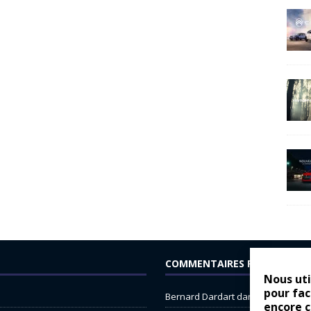
COMMENTAIRES RÉCENTS
Nous uti
pour fac
Bernard Dardart
dans
Dacia Sande
encore 