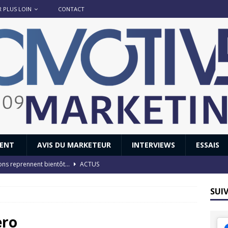
R PLUS LOIN
CONTACT
IENT
AVIS DU MARKETEUR
INTERVIEWS
ESSAIS
ions reprennent bientôt…
ACTUS
8 : Oui, les français vont parfois trop loin.
ACTUS
SUI
 : nouveau film de marque pour Citroën
AVIS DU MARKETEUR
ace : voyage, voyage…
ACTUS
ero