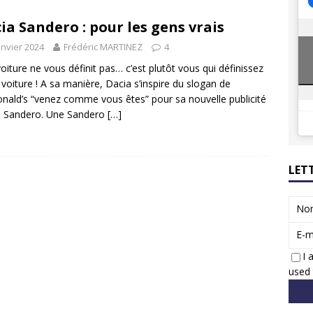
8 GTi : naissance d’une légende
ACTUS
ia Sandero : pour les gens vrais
 Honda dévoile un spot publicitaire… confiné!
ACTUS
anvier 2024
Frédéric MARTINEZ
4
oiture ne vous définit pas… c’est plutôt vous qui définissez
 voiture ! A sa manière, Dacia s’inspire du slogan de
ald’s “venez comme vous êtes” pour sa nouvelle publicité
a Sandero. Une Sandero
[…]
LET
No
E-m
I 
used 