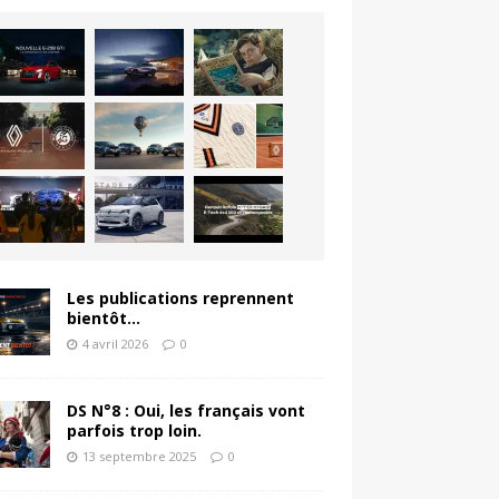
Les publications reprennent
bientôt…
4 avril 2026
0
DS N°8 : Oui, les français vont
parfois trop loin.
13 septembre 2025
0