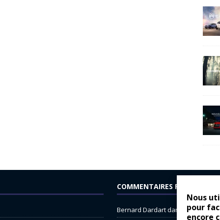
COMMENTAIRES RÉCENTS
Nous uti
pour fac
Bernard Dardart
dans
Dacia Sande
encore 