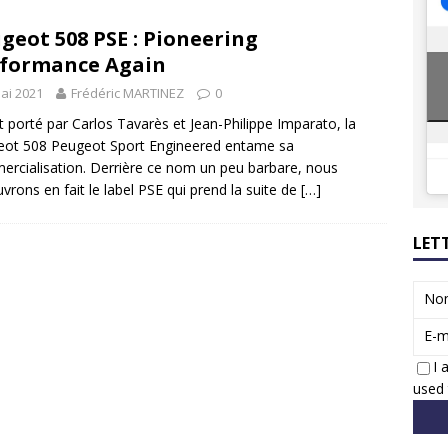
8 GTi : naissance d’une légende
ACTUS
geot 508 PSE : Pioneering
 Honda dévoile un spot publicitaire… confiné!
ACTUS
formance Again
ai 2021
Frédéric MARTINEZ
0
t porté par Carlos Tavarès et Jean-Philippe Imparato, la
ot 508 Peugeot Sport Engineered entame sa
rcialisation. Derrière ce nom un peu barbare, nous
vrons en fait le label PSE qui prend la suite de
[…]
LET
No
E-m
I 
used 