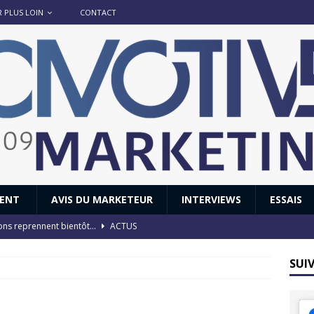
R PLUS LOIN
CONTACT
IENT
AVIS DU MARKETEUR
INTERVIEWS
ESSAIS
ions reprennent bientôt…
ACTUS
8 : Oui, les français vont parfois trop loin.
ACTUS
SUI
 : nouveau film de marque pour Citroën
AVIS DU MARKETEUR
ace : voyage, voyage…
ACTUS