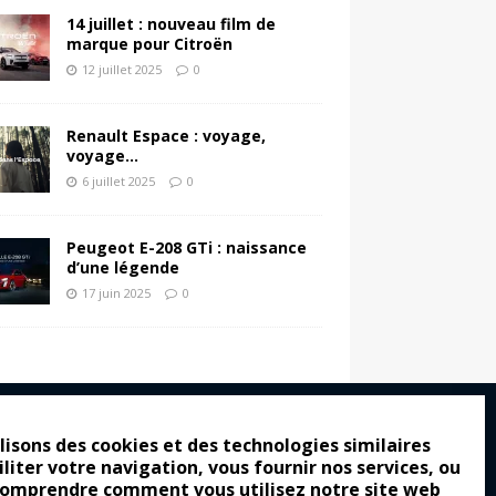
14 juillet : nouveau film de
marque pour Citroën
12 juillet 2025
0
Renault Espace : voyage,
voyage…
6 juillet 2025
0
Peugeot E-208 GTi : naissance
d’une légende
17 juin 2025
0
lisons des cookies et des technologies similaires
iliter votre navigation, vous fournir nos services, ou
ro : pour les gens vrais
comprendre comment vous utilisez notre site web